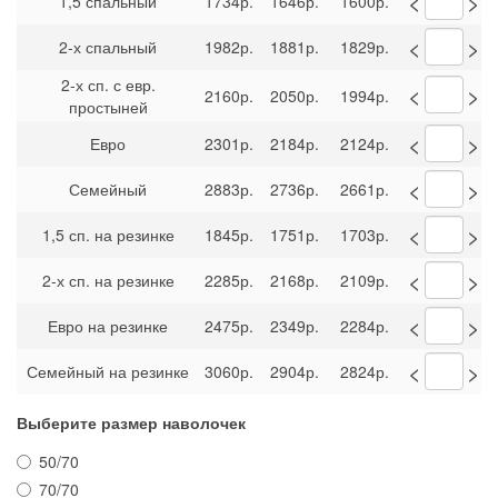
<
>
1,5 спальный
1734р.
1646р.
1600р.
<
>
2-х спальный
1982р.
1881р.
1829р.
2-х сп. с евр.
<
>
2160р.
2050р.
1994р.
простыней
<
>
Евро
2301р.
2184р.
2124р.
<
>
Семейный
2883р.
2736р.
2661р.
<
>
1,5 сп. на резинке
1845р.
1751р.
1703р.
<
>
2-х сп. на резинке
2285р.
2168р.
2109р.
<
>
Евро на резинке
2475р.
2349р.
2284р.
<
>
Семейный на резинке
3060р.
2904р.
2824р.
Выберите размер наволочек
50/70
70/70