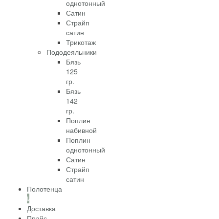
однотонный
Сатин
Страйп
сатин
Трикотаж
Пододеяльники
Бязь
125
гр.
Бязь
142
гр.
Поплин
набивной
Поплин
однотонный
Сатин
Страйп
сатин
Полотенца
Информация
Доставка
Прайс