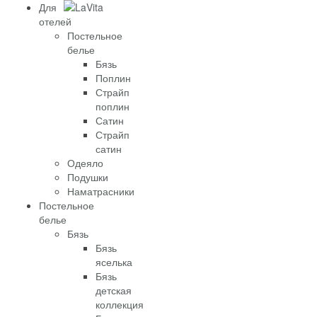
Для
отелей
Постельное
белье
Бязь
Поплин
Страйп
поплин
Сатин
Страйп
сатин
Одеяло
Подушки
Наматрасники
Постельное
белье
Бязь
Бязь
яселька
Бязь
детская
коллекция