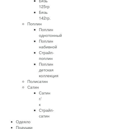
Бязь
125гр
Бязь
142гр.
Поплин
Поплин
однотонный
Поплин
набивной
Страйп-
поплин
Поплин
детская
коллекция
Полисатин
Сатин
Сатин
г/
к
Страйп-
сатин
Одеяло
Подушки