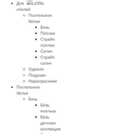
Для
отелей
Постельное
белье
Бязь
Поплин
Страйп
поплин
Сатин
Страйп
сатин
Одеяло
Подушки
Наматрасники
Постельное
белье
Бязь
Бязь
яселька
Бязь
детская
коллекция