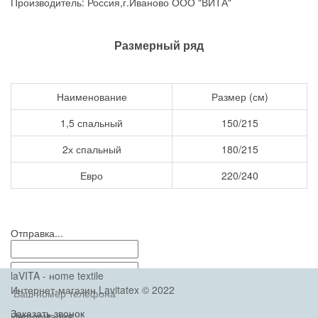
Производитель: Россия,г.Иваново ООО "ВИТА"
Размерный ряд
Наименование
Размер (см)
1,5 спальный
150/215
2х спальный
180/215
Евро
220/240
Отправка...
laVITA - нome textile
Интернет-магазин Lavitatex © 2022
Заказать звонок
Информация