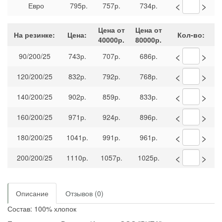
<
>
Евро
795р.
757р.
734р.
Цена от
Цена от
На резинке:
Цена:
Кол-во:
40000р.
80000р.
<
>
90/200/25
743р.
707р.
686р.
<
>
120/200/25
832р.
792р.
768р.
<
>
140/200/25
902р.
859р.
833р.
<
>
160/200/25
971р.
924р.
896р.
<
>
180/200/25
1041р.
991р.
961р.
<
>
200/200/25
1110р.
1057р.
1025р.
Описание
Отзывов (0)
Состав: 100% хлопок