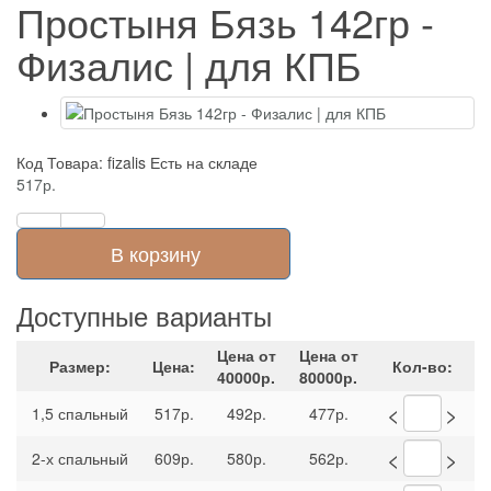
Простыня Бязь 142гр -
Физалис | для КПБ
Код Товара: fizalis
Есть на складе
517р.
В корзину
Доступные варианты
Цена от
Цена от
Размер:
Цена:
Кол-во:
40000р.
80000р.
<
>
1,5 спальный
517р.
492р.
477р.
<
>
2-х спальный
609р.
580р.
562р.