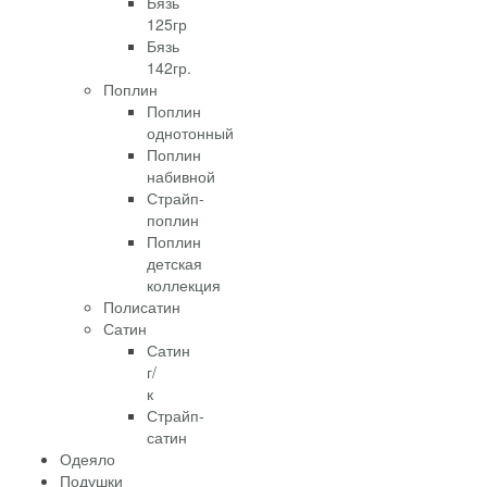
Бязь
125гр
Бязь
142гр.
Поплин
Поплин
однотонный
Поплин
набивной
Страйп-
поплин
Поплин
детская
коллекция
Полисатин
Сатин
Сатин
г/
к
Страйп-
сатин
Одеяло
Подушки