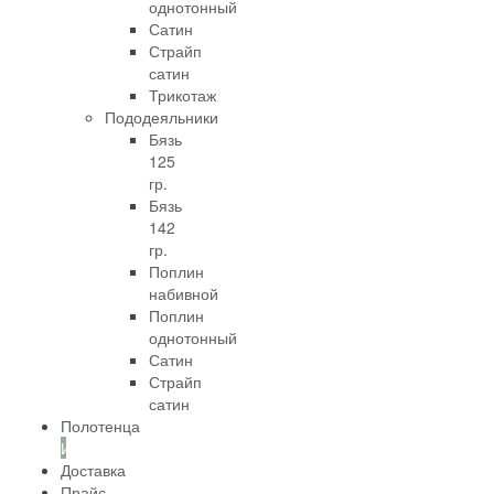
однотонный
Сатин
Страйп
сатин
Трикотаж
Пододеяльники
Бязь
125
гр.
Бязь
142
гр.
Поплин
набивной
Поплин
однотонный
Сатин
Страйп
сатин
Полотенца
Информация
Доставка
Прайс