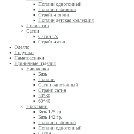
Поплин однотонный
Поплин набивной
Страйп-поплин
Поплин детская коллекция
Полисатин
Сатин
Сатин г/к
Страйп-сатин
Одеяло
Подушки
Наматрасники
Единичные изделия
Наволочки
Бязь
Поплин
Сатин однотонный
Страйп сатин
50*30
60*40
Простыни
Бязь 125 гр.
Бязь 142 гр.
Поплин набивной
Поплин однотонный
Сатин