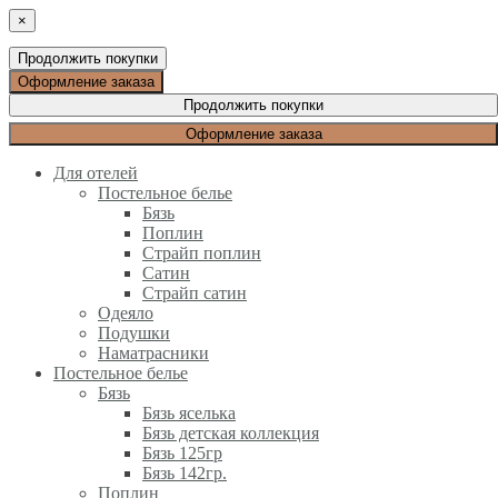
×
Продолжить покупки
Оформление заказа
Продолжить покупки
Оформление заказа
Для отелей
Постельное белье
Бязь
Поплин
Страйп поплин
Сатин
Страйп сатин
Одеяло
Подушки
Наматрасники
Постельное белье
Бязь
Бязь яселька
Бязь детская коллекция
Бязь 125гр
Бязь 142гр.
Поплин