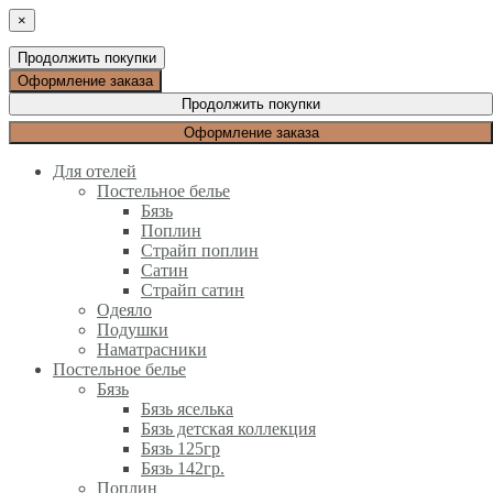
×
Продолжить покупки
Оформление заказа
Продолжить покупки
Оформление заказа
Для отелей
Постельное белье
Бязь
Поплин
Страйп поплин
Сатин
Страйп сатин
Одеяло
Подушки
Наматрасники
Постельное белье
Бязь
Бязь яселька
Бязь детская коллекция
Бязь 125гр
Бязь 142гр.
Поплин