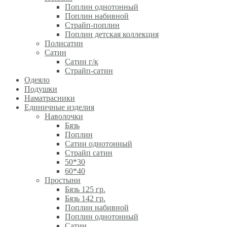
Поплин однотонный
Поплин набивной
Страйп-поплин
Поплин детская коллекция
Полисатин
Сатин
Сатин г/к
Страйп-сатин
Одеяло
Подушки
Наматрасники
Единичные изделия
Наволочки
Бязь
Поплин
Сатин однотонный
Страйп сатин
50*30
60*40
Простыни
Бязь 125 гр.
Бязь 142 гр.
Поплин набивной
Поплин однотонный
Сатин