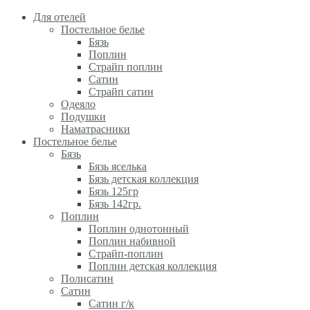
Для отелей
Постельное белье
Бязь
Поплин
Страйп поплин
Сатин
Страйп сатин
Одеяло
Подушки
Наматрасники
Постельное белье
Бязь
Бязь яселька
Бязь детская коллекция
Бязь 125гр
Бязь 142гр.
Поплин
Поплин однотонный
Поплин набивной
Страйп-поплин
Поплин детская коллекция
Полисатин
Сатин
Сатин г/к