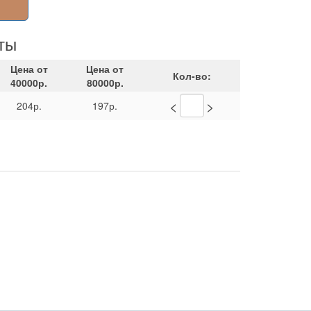
ты
Цена от
Цена от
Кол-во:
40000р.
80000р.
<
>
204р.
197р.