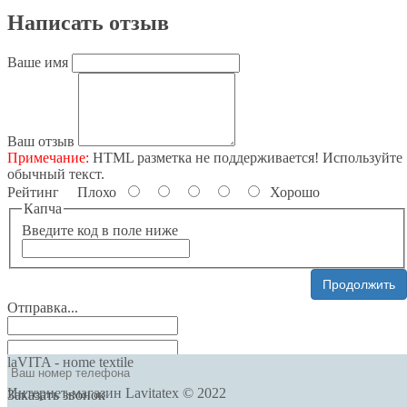
Написать отзыв
Ваше имя
Ваш отзыв
Примечание:
HTML разметка не поддерживается! Используйте
обычный текст.
Рейтинг
Плохо
Хорошо
Капча
Введите код в поле ниже
Продолжить
Отправка...
laVITA - нome textile
Интернет-магазин Lavitatex © 2022
Заказать звонок