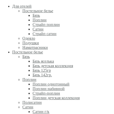
Для отелей
Постельное белье
Бязь
Поплин
Страйп поплин
Сатин
Страйп сатин
Одеяло
Подушки
Наматрасники
Постельное белье
Бязь
Бязь яселька
Бязь детская коллекция
Бязь 125гр
Бязь 142гр.
Поплин
Поплин однотонный
Поплин набивной
Страйп-поплин
Поплин детская коллекция
Полисатин
Сатин
Сатин г/к