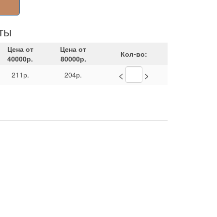
ты
Цена от
Цена от
Кол-во:
40000р.
80000р.
<
>
211р.
204р.