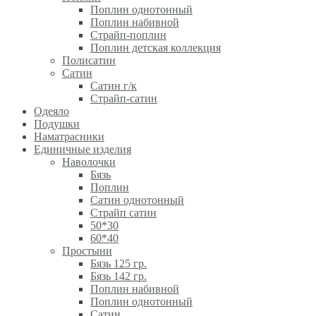
Поплин однотонный
Поплин набивной
Страйп-поплин
Поплин детская коллекция
Полисатин
Сатин
Сатин г/к
Страйп-сатин
Одеяло
Подушки
Наматрасники
Единичные изделия
Наволочки
Бязь
Поплин
Сатин однотонный
Страйп сатин
50*30
60*40
Простыни
Бязь 125 гр.
Бязь 142 гр.
Поплин набивной
Поплин однотонный
Сатин