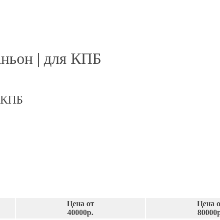
аньон | для КПБ
я КПБ
Цена от
Цена 
40000р.
80000р