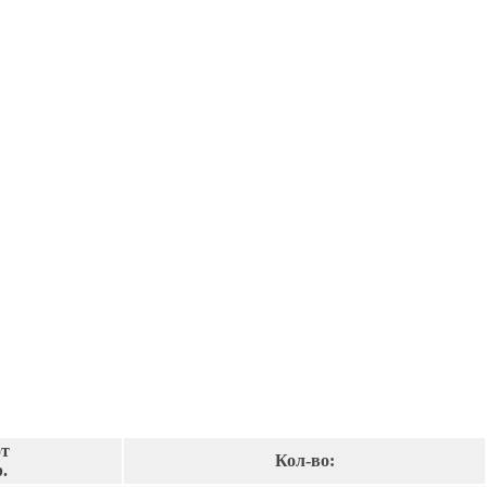
от
Кол-во:
.