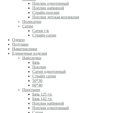
Поплин однотонный
Поплин набивной
Страйп-поплин
Поплин детская коллекция
Полисатин
Сатин
Сатин г/к
Страйп-сатин
Одеяло
Подушки
Наматрасники
Единичные изделия
Наволочки
Бязь
Поплин
Сатин однотонный
Страйп сатин
50*30
60*40
Простыни
Бязь 125 гр.
Бязь 142 гр.
Поплин набивной
Поплин однотонный
Сатин