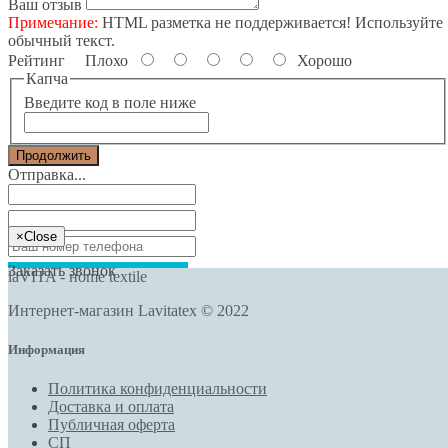
Ваш отзыв
Примечание:
HTML разметка не поддерживается! Используйте
обычный текст.
Рейтинг
Плохо
Хорошо
Капча
Введите код в поле ниже
Продолжить
Отправка...
×
Close
Заказать звонок
laVITA - нome textile
Интернет-магазин Lavitatex © 2022
Информация
Политика конфиденциальности
Доставка и оплата
Публичная оферта
СП