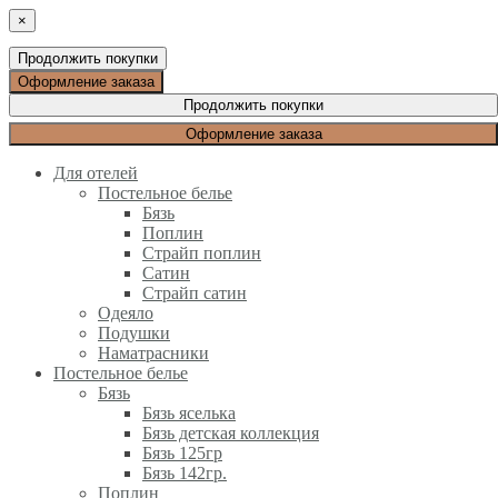
×
Продолжить покупки
Оформление заказа
Продолжить покупки
Оформление заказа
Для отелей
Постельное белье
Бязь
Поплин
Страйп поплин
Сатин
Страйп сатин
Одеяло
Подушки
Наматрасники
Постельное белье
Бязь
Бязь яселька
Бязь детская коллекция
Бязь 125гр
Бязь 142гр.
Поплин