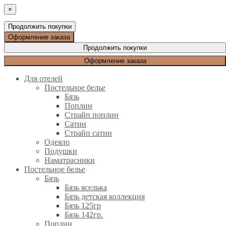
×
Продолжить покупки
Оформление заказа
Продолжить покупки
Оформление заказа
Для отелей
Постельное белье
Бязь
Поплин
Страйп поплин
Сатин
Страйп сатин
Одеяло
Подушки
Наматрасники
Постельное белье
Бязь
Бязь яселька
Бязь детская коллекция
Бязь 125гр
Бязь 142гр.
Поплин