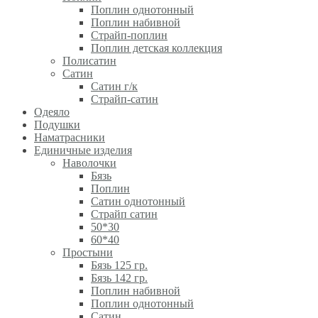
Поплин однотонный
Поплин набивной
Страйп-поплин
Поплин детская коллекция
Полисатин
Сатин
Сатин г/к
Страйп-сатин
Одеяло
Подушки
Наматрасники
Единичные изделия
Наволочки
Бязь
Поплин
Сатин однотонный
Страйп сатин
50*30
60*40
Простыни
Бязь 125 гр.
Бязь 142 гр.
Поплин набивной
Поплин однотонный
Сатин