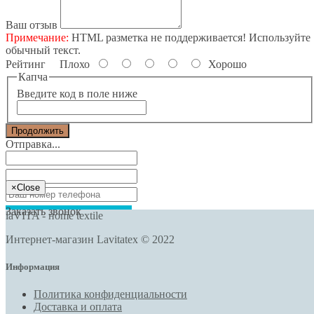
Ваш отзыв
Примечание:
HTML разметка не поддерживается! Используйте
обычный текст.
Рейтинг
Плохо
Хорошо
Капча
Введите код в поле ниже
Продолжить
Отправка...
×
Close
Заказать звонок
laVITA - нome textile
Интернет-магазин Lavitatex © 2022
Информация
Политика конфиденциальности
Доставка и оплата