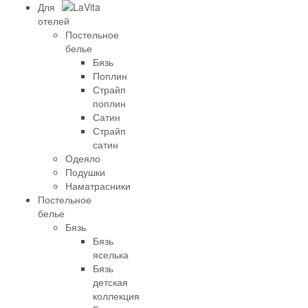
Для
отелей
Постельное
белье
Бязь
Поплин
Страйп
поплин
Сатин
Страйп
сатин
Одеяло
Подушки
Наматрасники
Постельное
белье
Бязь
Бязь
яселька
Бязь
детская
коллекция