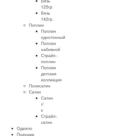
Бязь
125гр
Бязь
142гр.
Поплин
Поплин
однотонный
Поплин
набивной
Страйп-
поплин
Поплин
детская
коллекция
Полисатин
Сатин
Сатин
г/
к
Страйп-
сатин
Одеяло
Подушки