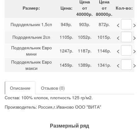
Цена
Цена
Размер:
Цена:
от
от
Кол-во:
40000р.
80000р.
<
>
Пододеяльник 1,5сп
949р.
903р.
872р.
<
>
Пододеяльник 2сп
1105р.
1052р.
1015р.
Пододеяльник Евро
<
>
1247р.
1187р.
1146р.
мини
Пододеяльник Евро
<
>
1459р.
1389р.
1341р.
макси
Описание
Отзывов (0)
Состав: 100% хлопок, плотность 125 гр/м2.
Производитель: Россия,г.Иваново ООО "ВИТА"
Размерный ряд