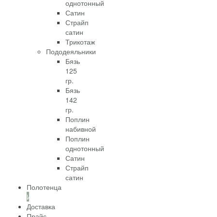
однотонный
Сатин
Страйп
сатин
Трикотаж
Пододеяльники
Бязь
125
гр.
Бязь
142
гр.
Поплин
набивной
Поплин
однотонный
Сатин
Страйп
сатин
Полотенца
Информация
Доставка
Прайс