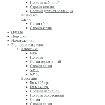
Поплин набивной
Страйп-поплин
Поплин детская коллекция
Полисатин
Сатин
Сатин г/к
Страйп-сатин
Одеяло
Подушки
Наматрасники
Единичные изделия
Наволочки
Бязь
Поплин
Сатин однотонный
Страйп сатин
50*30
60*40
Простыни
Бязь 125 гр.
Бязь 142 гр.
Поплин набивной
Поплин однотонный
Сатин
Страйп сатин