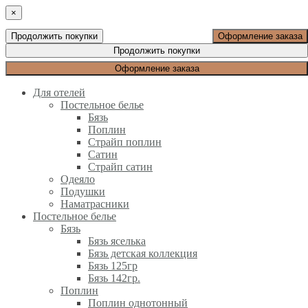
×
Продолжить покупки
Оформление заказа
Продолжить покупки
Оформление заказа
Для отелей
Постельное белье
Бязь
Поплин
Страйп поплин
Сатин
Страйп сатин
Одеяло
Подушки
Наматрасники
Постельное белье
Бязь
Бязь яселька
Бязь детская коллекция
Бязь 125гр
Бязь 142гр.
Поплин
Поплин однотонный