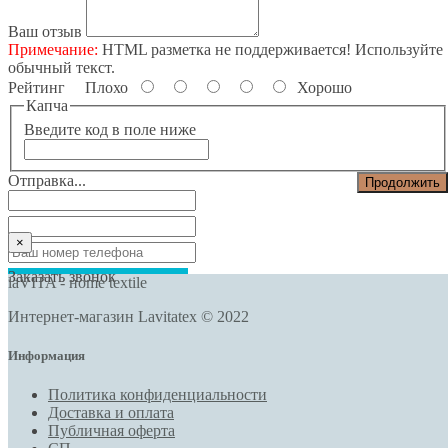
Ваш отзыв
Примечание:
HTML разметка не поддерживается! Используйте
обычный текст.
Рейтинг
Плохо
Хорошо
Капча
Введите код в поле ниже
Отправка...
Продолжить
Close
×
Заказать звонок
laVITA - нome textile
Интернет-магазин Lavitatex © 2022
Информация
Политика конфиденциальности
Доставка и оплата
Публичная оферта