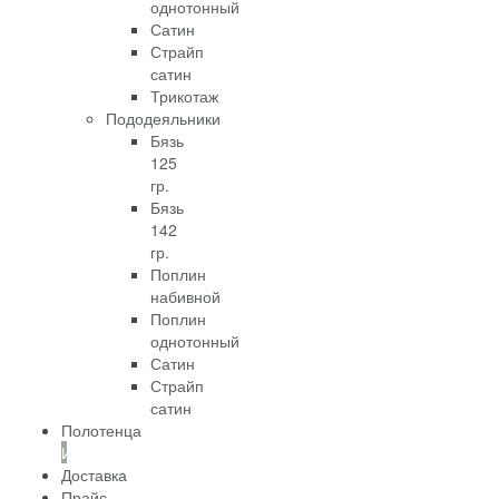
однотонный
Сатин
Страйп
сатин
Трикотаж
Пододеяльники
Бязь
125
гр.
Бязь
142
гр.
Поплин
набивной
Поплин
однотонный
Сатин
Страйп
сатин
Полотенца
Информация
Доставка
Прайс