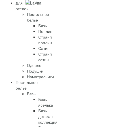
Для
отелей
Постельное
белье
Бязь
Поплин
Страйп
поплин
Сатин
Страйп
сатин
Одеяло
Подушки
Наматрасники
Постельное
белье
Бязь
Бязь
яселька
Бязь
детская
коллекция