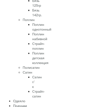
Бязь
125гр
Бязь
142гр.
Поплин
Поплин
однотонный
Поплин
набивной
Страйп-
поплин
Поплин
детская
коллекция
Полисатин
Сатин
Сатин
г/
к
Страйп-
сатин
Одеяло
Подушки