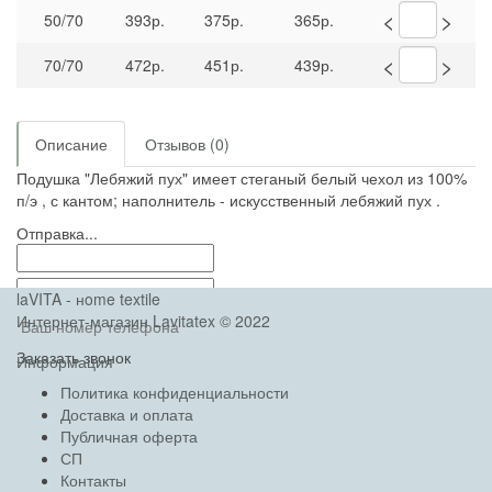
<
>
50/70
393р.
375р.
365р.
<
>
70/70
472р.
451р.
439р.
Описание
Отзывов (0)
Подушка "Лебяжий пух" имеет стеганый белый чехол из 100%
п/э , с кантом; наполнитель - искусственный лебяжий пух .
Отправка...
laVITA - нome textile
Интернет-магазин Lavitatex © 2022
Заказать звонок
Информация
Политика конфиденциальности
Доставка и оплата
Публичная оферта
СП
Контакты