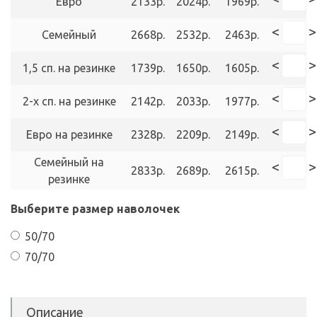
Евро
2133р.
2024р.
1969р.
<
>
Семейный
2668р.
2532р.
2463р.
<
>
1,5 сп. на резинке
1739р.
1650р.
1605р.
<
>
2-х сп. на резинке
2142р.
2033р.
1977р.
<
>
Евро на резинке
2328р.
2209р.
2149р.
Семейный на
<
>
2833р.
2689р.
2615р.
резинке
Выберите размер наволочек
50/70
70/70
Описание