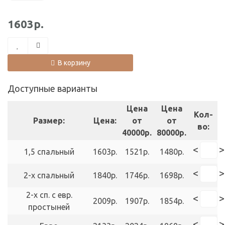
1603р.
В корзину
Доступные варианты
Цена
Цена
Кол-
Размер:
Цена:
от
от
во:
40000р.
80000р.
<
>
1,5 спальный
1603р.
1521р.
1480р.
<
>
2-х спальный
1840р.
1746р.
1698р.
2-х сп. с евр.
<
>
2009р.
1907р.
1854р.
простыней
<
>