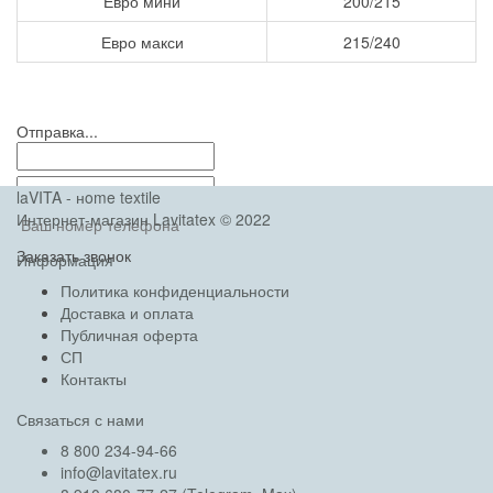
Евро мини
200/215
Евро макси
215/240
Отправка...
laVITA - нome textile
Интернет-магазин Lavitatex © 2022
Заказать звонок
Информация
Политика конфиденциальности
Доставка и оплата
Публичная оферта
СП
Контакты
Связаться с нами
8 800 234-94-66
info@lavitatex.ru