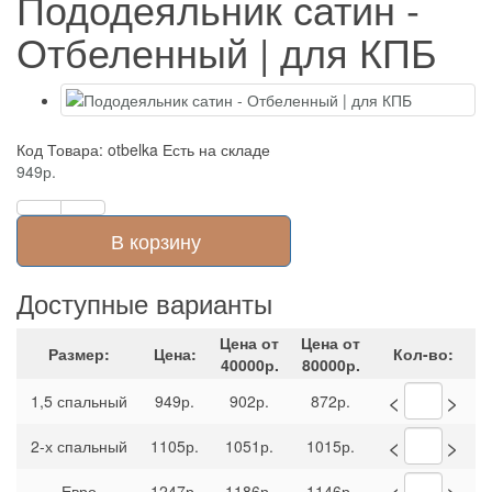
Пододеяльник сатин -
Отбеленный | для КПБ
Код Товара: otbelka
Есть на складе
949р.
В корзину
Доступные варианты
Цена от
Цена от
Размер:
Цена:
Кол-во:
40000р.
80000р.
<
>
1,5 спальный
949р.
902р.
872р.
<
>
2-х спальный
1105р.
1051р.
1015р.
<
>
Евро
1247р.
1186р.
1146р.