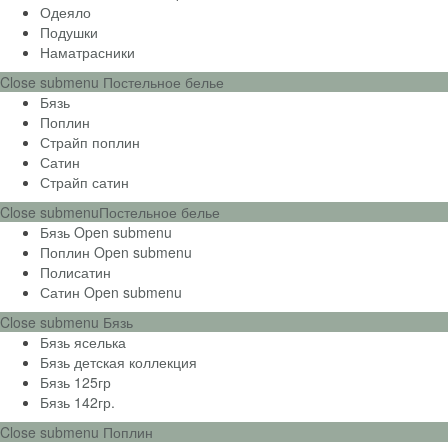
Одеяло
Подушки
Наматрасники
Close submenu
Постельное белье
Бязь
Поплин
Страйп поплин
Сатин
Страйп сатин
Close submenu
Постельное белье
Бязь
Open submenu
Поплин
Open submenu
Полисатин
Сатин
Open submenu
Close submenu
Бязь
Бязь яселька
Бязь детская коллекция
Бязь 125гр
Бязь 142гр.
Close submenu
Поплин