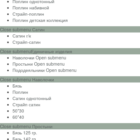
Поплин однотонный
Поплин набивной
Страйп-поплин
Поплин детская коллекция
Close submenu
Сатин
Сатин г/к
Страйп-сатин
Close submenu
Единичные изделия
Наволочки
Open submenu
Простыни
Open submenu
Пододеяльники
Open submenu
Close submenu
Наволочки
Бязь
Поплин
Сатин однотонный
Страйп сатин
50*30
60*40
Close submenu
Простыни
Бязь 125 гр.
Бязь 142 гр.