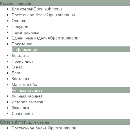
Каталог товаров
Для отелей
Open submenu
Постельное белье
Open submenu
Одеяло
Подушки
Наматрасники
Единичные изделия
Open submenu
Полотенца
Информация
Доставка
Прайс лист
О нас
Блог
Контакты
Маркетплейс
Личный кабинет
Личный кабинет
История заказов
Закладки
Сравнение
Close submenu
Для отелей
Постельное белье
Open submenu