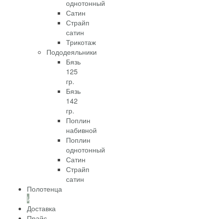
однотонный
Сатин
Страйп
сатин
Трикотаж
Пододеяльники
Бязь
125
гр.
Бязь
142
гр.
Поплин
набивной
Поплин
однотонный
Сатин
Страйп
сатин
Полотенца
Информация
Доставка
Прайс