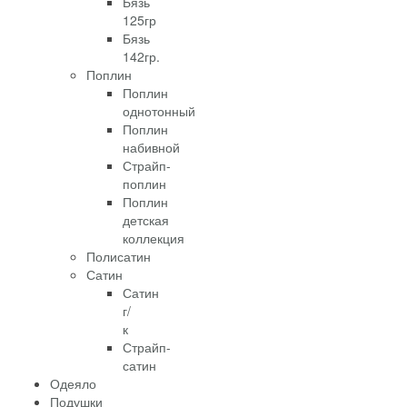
Бязь
125гр
Бязь
142гр.
Поплин
Поплин
однотонный
Поплин
набивной
Страйп-
поплин
Поплин
детская
коллекция
Полисатин
Сатин
Сатин
г/
к
Страйп-
сатин
Одеяло
Подушки