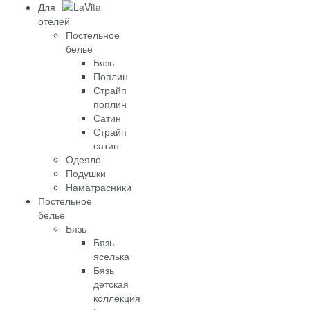
Для
отелей
Постельное
белье
Бязь
Поплин
Страйп
поплин
Сатин
Страйп
сатин
Одеяло
Подушки
Наматрасники
Постельное
белье
Бязь
Бязь
яселька
Бязь
детская
коллекция