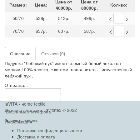
Цена от
Цена от
Размер:
Цена:
Кол-во:
40000р.
80000р.
<
>
50/70
538р.
513р.
496р.
<
>
70/70
637р.
607р.
587р.
Описание
Отзывов (0)
Подушка "Лебяжий пух" имеет съемный белый чехол на
молнии 100% хлопка, с кантом; наполнитель - искусственный
лебяжий пух .
Отправка...
laVITA - нome textile
Интернет-магазин Lavitatex © 2022
Заказать звонок
Информация
Политика конфиденциальности
Доставка и оплата